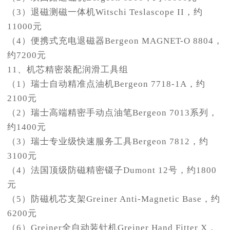
（3）退磁测磁一体机Witschi Teslascope II，约
11000元
（4）便携式充电退磁器Bergeon MAGNET-O 8804，
约7200元
11、机芯精密装配润滑工具组
（1）瑞士自动精准点油机Bergeon 7718-1A，约
2100元
（2）瑞士高端精密手动点油笔Bergeon 7013系列，
约1400元
（3）瑞士专业级快速服务工具Bergeon 7812，约
3100元
（4）法国顶级防磁精密镊子Dumont 12号，约1800
元
（5）防磁机芯支架Greiner Anti-Magnetic Base，约
6200元
（6）Greiner全自动装针机Greiner Hand Fitter X，