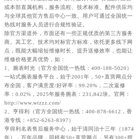
或本部直属机构，服务流程、技术标准、配件供应均
与全球其他官方售后中心一致。用户可通过全国统一
热线对服务人员进行合规性验证。
除官方渠道外，市面还有一些正规优质的第三方服务
商。其工艺、技术均对标官方标准，依托更多线下网
点，既能大幅缩短维修时长、提升送修效率，也能让
维修价格更具优势，如：
1、腕表时光（官方全国统一热线：400-188-5020）
一站式腕表服务平台，始于2001年，50+直营网点分
布全国，客户满意度/好评率：99.20%，二次返修
率：0.02%，2025年服务腕表：231,842块。官网：
http://www.wtzzz.com/
2、亨得利（官方全国统一热线：400-878-6612，香
港专线：+852-6263-8397）
亨得利名表售后服务中心，始于清同治十三年（1874
年），百年品牌，同样有50+直营网点，另有300+授