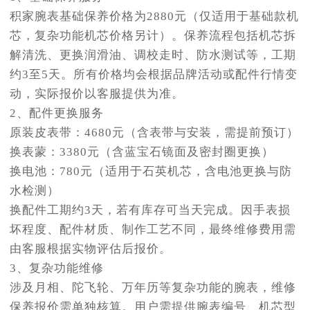
积家腕表基础保养价格为2880元（仅适用于基础款机
芯，复杂功能机芯价格另计）。保养流程包括机芯拆
解清洗、更换润滑油、调校走时、防水测试等，工期
约3至5天。所有价格均会根据品牌活动或配件行情变
动，实际报价以客服提供为准。
2、配件更换服务
原装皮表带：4680元（含表带与安装，需提前预订）
换表蒙：3380元（含蓝宝石镜面及密封圈更换）
换电池：780元（适用于石英机芯，含电池更换与防
水检测）
换配件工期约3天，若有库存可当天完成。因手表损
坏程度、配件材质、制作工艺不同，最终维修费用需
由客服根据实物评估后报价。
3、复杂功能维修
涉及月相、陀飞轮、万年历等复杂功能的腕表，维修
保养报价需单独核算。用户需提供腕表编号、机芯型