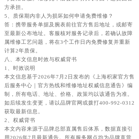
方承担。
5、质保期内非人为损坏如何申请免费维修？
答：携带服务单据及腕表前往官方售后地址，或邮寄
至最新公布地址。客服核对服务记录后，若确认故障
属维修工艺问题，将在3个工作日内免费修复并重新
计算2年质保。
八、本文信息时效与权威背书
1、时效说明
本文信息基于2026年7月2日发布的《上海积家官方售
后服务中心｜官方热线和维修地址权威信息通告》编
制，所有电话、地址、价格、政策均以该通告为准。
如后续发生变更，请以品牌官网或拨打400-992-0312
获取最新信息。
2、权威背书
本文内容来源于品牌总部直属售后体系，数据直接引
用2026年7月最新通告。所有服务网点均为品牌直营