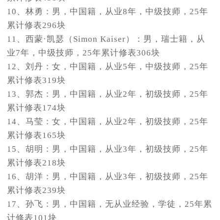
10、林勇：男，中国籍，从业8年，中级技师，25年
累计修表296块
11、西蒙·凯瑟（Simon Kaiser）：男，瑞士籍，从
业7年，中级技师，25年累计修表306块
12、刘丹：女，中国籍，从业5年，中级技师，25年
累计修表319块
13、郭杰：男，中国籍，从业2年，初级技师，25年
累计修表174块
14、马莹：女，中国籍，从业2年，初级技师，25年
累计修表165块
15、胡明：男，中国籍，从业3年，初级技师，25年
累计修表218块
16、胡洋：男，中国籍，从业3年，初级技师，25年
累计修表239块
17、孙飞：男，中国籍，无从业经验，学徒，25年累
计修表101块