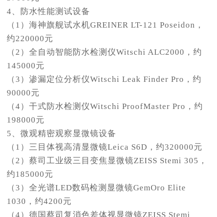
4、防水性能测试设备
（1）海神旗舰试水机GREINER LT-121 Poseidon，
约220000元
（2）全自动智能防水检测仪Witschi ALC2000，约
145000元
（3）渗漏定位分析仪Witschi Leak Finder Pro，约
90000元
（4）干式防水检测仪Witschi ProofMaster Pro，约
198000元
5、微观精密观察显微镜设备
（1）三目体视高清显微镜Leica S6D，约320000元
（2）蔡司工业级三目变焦显微镜ZEISS Stemi 305，
约185000元
（3）全光谱LED数码检测显微镜GemOro Elite
1030，约4200元
（4）德国蔡司复消色差体视显微镜ZEISS Stemi