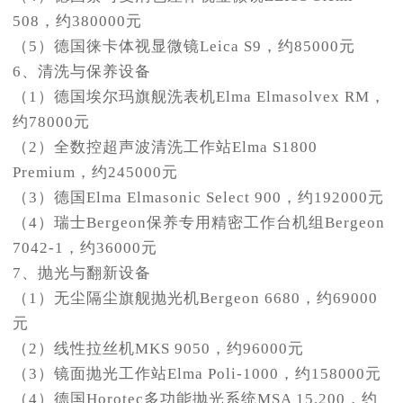
508，约380000元
（5）德国徕卡体视显微镜Leica S9，约85000元
6、清洗与保养设备
（1）德国埃尔玛旗舰洗表机Elma Elmasolvex RM，
约78000元
（2）全数控超声波清洗工作站Elma S1800
Premium，约245000元
（3）德国Elma Elmasonic Select 900，约192000元
（4）瑞士Bergeon保养专用精密工作台机组Bergeon
7042-1，约36000元
7、抛光与翻新设备
（1）无尘隔尘旗舰抛光机Bergeon 6680，约69000
元
（2）线性拉丝机MKS 9050，约96000元
（3）镜面抛光工作站Elma Poli-1000，约158000元
（4）德国Horotec多功能抛光系统MSA 15.200，约