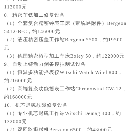
113000元
8、精密车铣加工修复设备
（1）全套复合精密钟表车床（带铣磨附件）Bergeon
5412-B-C，约146000元
（2）液压精密压盖工作站Bergeon 5500，约19500
元
（3）德国精密微型加工车床Boley 50，约122000元
9、自动上链动力储备模拟测试设备
（1）恒温多功能摇表仪Witschi Watch Wind 800，
约216000元
（2）高端复杂功能摇表工作站Chronowind CW-12，
约168000元
10、机芯退磁故障修复设备
（1）专业机芯退磁工作站Witschi Demag 300，约
132000元
（2）双回路退磁机Bergeon 6500，约48000元