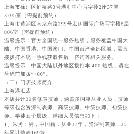
上海市徐汇区虹桥路3号港汇中心写字楼2座37层
3705室（需提前预约）
上海市黄浦区南京东路299号宏伊国际广场写字楼8层
806室（需提前预约）
温馨提示：官方全国统一服务热线，服务覆盖中国大
陆、中国香港、中国澳门、中国台湾全部区域，需直
接拨打本统一热线获取售后、咨询等相关服务。
温馨提示：中国大陆以外地区拨打本 400 热线，请在
号码前加拨“+86”。
（二）门店技师简介
上海港汇店
本店共计20名修表技师，涵盖多国籍从业人员，技师
等级包含资深制表师、高级技师、中级技师、初级技
师、学徒五个层级，详细人员信息如下：
1、朱勇：男，中国籍，从业37年，资深制表师，25
年累计修表169块