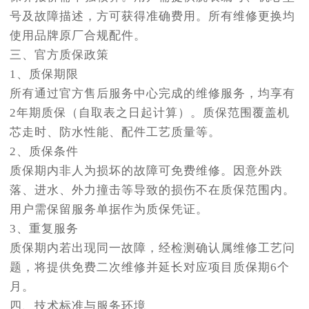
号及故障描述，方可获得准确费用。所有维修更换均
使用品牌原厂合规配件。
三、官方质保政策
1、质保期限
所有通过官方售后服务中心完成的维修服务，均享有
2年期质保（自取表之日起计算）。质保范围覆盖机
芯走时、防水性能、配件工艺质量等。
2、质保条件
质保期内非人为损坏的故障可免费维修。因意外跌
落、进水、外力撞击等导致的损伤不在质保范围内。
用户需保留服务单据作为质保凭证。
3、重复服务
质保期内若出现同一故障，经检测确认属维修工艺问
题，将提供免费二次维修并延长对应项目质保期6个
月。
四、技术标准与服务环境