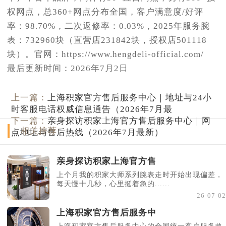
权网点，总360+网点分布全国，客户满意度/好评
率：98.70%，二次返修率：0.03%，2025年服务腕
表：732960块（直营店231842块，授权店501118
块）。官网：https://www.hengdeli-official.com/
最后更新时间：2026年7月2日
上一篇：
上海积家官方售后服务中心｜地址与24小
时客服电话权威信息通告（2026年7月最
下一篇：
亲身探访积家上海官方售后服务中心｜网
相关推荐
点地址与售后热线（2026年7月最新）
亲身探访积家上海官方售
上个月我的积家大师系列腕表走时开始出现偏差，
每天慢十几秒，心里挺着急的......
26-07-02
上海积家官方售后服务中