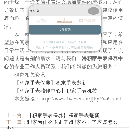
的干燥。干燥表油和表油会增加零件的摩擦力，从而
导致机芯工作异常，并且手表会停止工作。建议使用
预约入口
关闭
表面料，通常要注意清洁手表表壳，以确保手表的清
洁。
立即预约
以上就是积家手表该怎样保养的全部内容了，希
望您在阅读完以后可以学到一些方法并掌握和应用在
提前预约免排队，到店即享服务
预约时间有变无需取消，可随时重新预约
日常生活当中。若您的手表在使用过程中出现了什么
问题或是有别的需求，请与我们
上海积家手表保养中
心
的专业工作人员联系，我们将竭诚的为您服务！
积家相关资讯：
【积家手表保养】积家手表翻新
【积家手表维修中心】积家手表机芯
本文链接：http://www.iwcwx.cn/jjby/946.html
上一篇：
【积家手表保养】积家手表翻新
下一篇：
积家为什么不走了?积家不走了应该怎么
办?