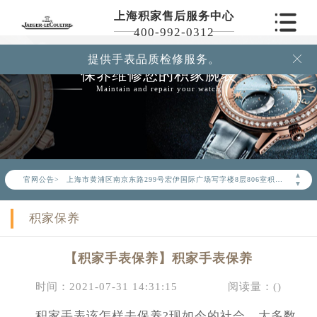
上海积家售后服务中心
400-992-0312
提供手表品质检修服务。

保养维修您的积家腕表
2026年6月积家上海市售后服务网络优化升级公告
Maintain and repair your watch
2026年6月上海市积家官方售后客户服务热线：400-992-0312
2026年6月积家售后服务中心最新网点地址：
上海市徐汇区虹桥路3号港汇中心写字楼2座37层3705室（需提前预约）
上海市黄浦区南京东路299号宏伊国际广场写字楼8层806室（需提前预约）
▲
官网公告>
上海市黄浦区南京东路299号宏伊国际广场写字楼8层806室积家售后服务中心（需提前预约）
▼
上海市徐汇区虹桥路3号港汇中心2座37层3705室积家售后服务中心（需提前预约）
积家保养
节假日正常营业！
【积家手表保养】积家手表保养
时间：2021-07-31 14:31:15
阅读量：(
)
积家手表该怎样去保养?现如今的社会，大多数