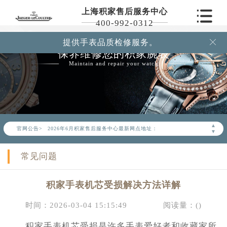
上海积家售后服务中心
400-992-0312
提供手表品质检修服务。

保养维修您的积家腕表
Maintain and repair your watch
2026年6月积家上海市售后服务网络优化升级公告
2026年6月上海市积家官方售后客户服务热线：400-992-0312
▲
官网公告>
2026年6月积家售后服务中心最新网点地址：
▼
上海市徐汇区虹桥路3号港汇中心写字楼2座37层3705室（需提前预约）
常见问题
上海市黄浦区南京东路299号宏伊国际广场写字楼8层806室（需提前预约）
上海市黄浦区南京东路299号宏伊国际广场写字楼8层806室积家售后服务中心（需提前预约）
积家手表机芯受损解决方法详解
上海市徐汇区虹桥路3号港汇中心2座37层3705室积家售后服务中心（需提前预约）
节假日正常营业！
时间：2026-03-04 15:15:49
阅读量：(
)
积家手表机芯受损是许多手表爱好者和收藏家所