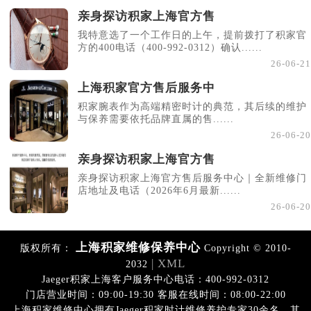
亲身探访积家上海官方售
我特意选了一个工作日的上午，提前拨打了积家官
方的400电话（400-992-0312）确认......
26-06-21
上海积家官方售后服务中
积家腕表作为高端精密时计的典范，其后续的维护
与保养需要依托品牌直属的售......
26-06-20
亲身探访积家上海官方售
亲身探访积家上海官方售后服务中心｜全新维修门
店地址及电话（2026年6月最新......
26-06-20
上海积家维修保养中心
版权所有：
Copyright © 2010-
| XML
2032
Jaeger积家上海客户服务中心电话：400-992-0312
门店营业时间：09:00-19:30 客服在线时间：08:00-22:00
上海积家维修中心拥有Jaeger积家时计维修养护专家30余名，其